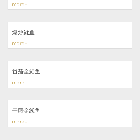
more+
爆炒鱿鱼
more+
番茄金鲳鱼
more+
干煎金线鱼
more+